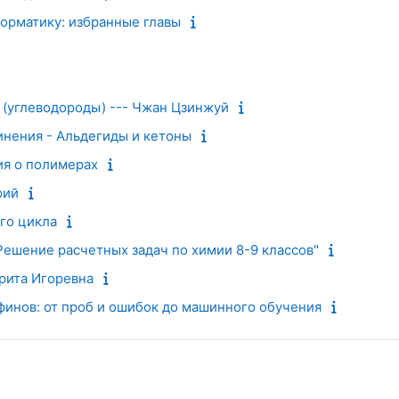
орматику: избранные главы
 (углеводороды) --- Чжан Цзинжуй
нения - Альдегиды и кетоны
я о полимерах
рий
го цикла
Решение расчетных задач по химии 8-9 классов"
рита Игоревна
инов: от проб и ошибок до машинного обучения