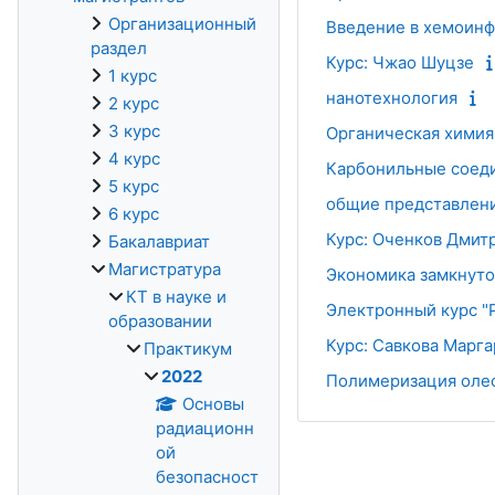
Организационный
Введение в хемоинф
раздел
Курс: Чжао Шуцзе
1 курс
нанотехнология
2 курс
3 курс
Органическая химия
4 курс
Карбонильные соеди
5 курс
общие представлени
6 курс
Курс: Оченков Дмит
Бакалавриат
Магистратура
Экономика замкнуто
КТ в науке и
Электронный курс "
образовании
Курс: Савкова Марга
Практикум
2022
Полимеризация олеф
Основы
радиационн
ой
безопасност