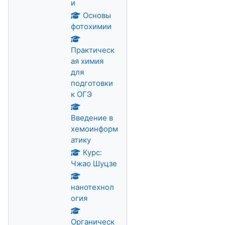
и
Основы
фотохимии
Практическ
ая химия
для
подготовки
к ОГЭ
Введение в
хемоинформ
атику
Курс:
Чжао Шуцзе
нанотехнол
огия
Органическ