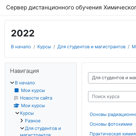
Перейти к основному содержанию
Сервер дистанционного обучения Химическог
2022
В начало
Курсы
Для студентов и магистрантов
М
Блоки
Пропустить Навигация
Навигация
Категории курсов
В начало
Мои курсы
Поиск курса
Новости сайта
Мои курсы
Курсы
Основы радиационн
Разное
Основы фотохимии
Для студентов и
Практическая химия.
магистрантов