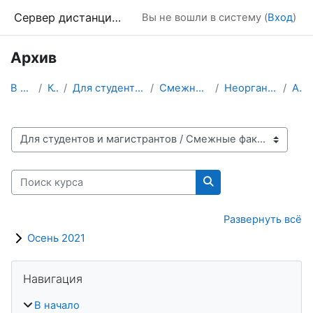
Перейти к основному содержанию
Сервер дистанционного обучения Химического факультета МГУ
Вы не вошли в систему (
Вход
)
Архив
В начало
Курсы
Для студентов и магистрантов
Смежные факультеты
Неорганическая химия
Архив
Категории курсов
Поиск курса
Поиск курса
Развернуть всё
Осень 2021
Блоки
Пропустить Навигация
Навигация
В начало