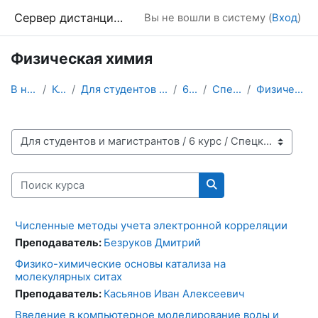
Перейти к основному содержанию
Сервер дистанционного обучения Химического факультета МГУ
Вы не вошли в систему (
Вход
)
Физическая химия
В начало
Курсы
Для студентов и магистрантов
6 курс
Спецкурсы
Физическая химия
Категории курсов
Поиск курса
Поиск курса
Численные методы учета электронной корреляции
Преподаватель:
Безруков Дмитрий
Физико-химические основы катализа на
молекулярных ситах
Преподаватель:
Касьянов Иван Алексеевич
Введение в компьютерное моделирование воды и