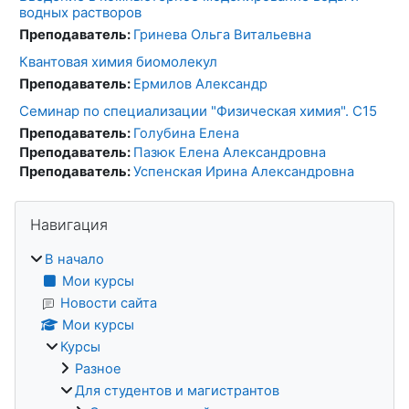
водных растворов
Преподаватель:
Гринева Ольга Витальевна
Квантовая химия биомолекул
Преподаватель:
Ермилов Александр
Семинар по специализации "Физическая химия". С15
Преподаватель:
Голубина Елена
Преподаватель:
Пазюк Елена Александровна
Преподаватель:
Успенская Ирина Александровна
Блоки
Пропустить Навигация
Навигация
В начало
Мои курсы
Новости сайта
Мои курсы
Курсы
Разное
Для студентов и магистрантов