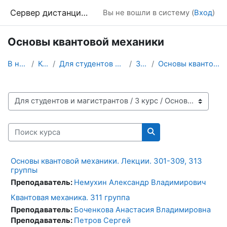
Перейти к основному содержанию
Сервер дистанционного обучения Химического факультета МГУ
Вы не вошли в систему (
Вход
)
Основы квантовой механики
В начало
Курсы
Для студентов и магистрантов
3 курс
Основы квантовой механики
Категории курсов
Поиск курса
Поиск курса
Основы квантовой механики. Лекции. 301-309, 313
группы
Преподаватель:
Немухин Александр Владимирович
Квантовая механика. 311 группа
Преподаватель:
Боченкова Анастасия Владимировна
Преподаватель:
Петров Сергей