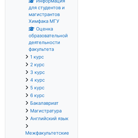
Информация
для студентов и
магистрантов
Химфака МГУ
Оценка
образовательной
деятельности
факультета
1 курс
2 курс
3 курс
4 курс
5 курс
6 курс
Бакалавриат
Магистратура
Английский язык
Межфакультетские