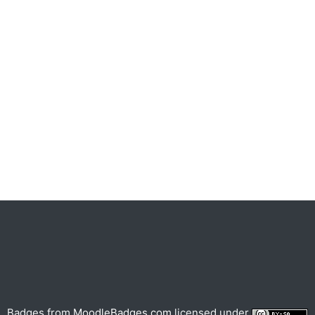
Badges from
MoodleBadges.com
licensed under