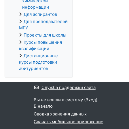
химической
информации
Для аспирантов
Для преподавателей
МГУ
Проекты для школы
Курсы повышения
квалификации
Дистанционные
курсы подготовки
абитуриентов
Служба поддержки сайта
Вы не вошли в систему (
Вход
)
В начало
Сводка хранения данных
Скачать мобильное приложение