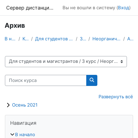
Перейти к основному содержанию
Сервер дистанционного обучения Химического факультета МГУ
Вы не вошли в систему (
Вход
)
Архив
В начало
Курсы
Для студентов и магистрантов
3 курс
Неорганическая химия
Архив
Категории курсов
Поиск курса
Поиск курса
Развернуть всё
Осень 2021
Блоки
Пропустить Навигация
Навигация
В начало