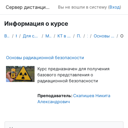
Перейти к основному содержанию
Сервер дистанционного обучения Химического факультета МГУ
Вы не вошли в систему (
Вход
)
Информация о курсе
В начало
Курсы
Для студентов и магистрантов
Магистратура
КТ в науке и образовании
Практикум
2022
Основы радиационной безопасности
Описание
Основы радиационной безопасности
Курс предназначен для получения
базового представления о
радиационной безопасности
Преподаватель:
Скапишев Никита
Александрович
Блоки
Пропустить Навигация