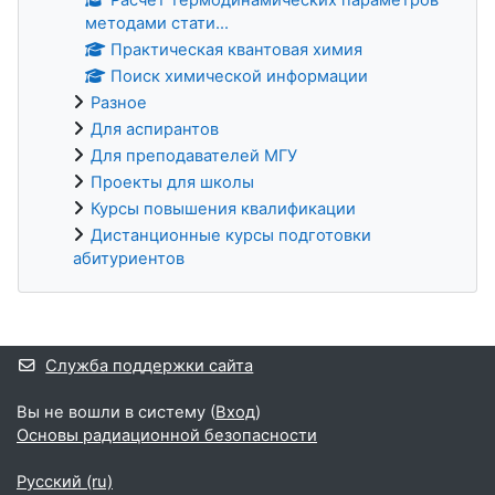
методами стати...
Практическая квантовая химия
Поиск химической информации
Разное
Для аспирантов
Для преподавателей МГУ
Проекты для школы
Курсы повышения квалификации
Дистанционные курсы подготовки
абитуриентов
Дополнительные блоки
Служба поддержки сайта
Вы не вошли в систему (
Вход
)
Основы радиационной безопасности
Русский ‎(ru)‎