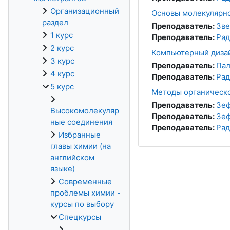
Организационный
Основы молекулярно
раздел
Преподаватель:
Зве
1 курс
Преподаватель:
Рад
2 курс
Компьютерный дизай
3 курс
Преподаватель:
Пал
4 курс
Преподаватель:
Рад
5 курс
Методы органическо
Преподаватель:
Зеф
Высокомолекуляр
Преподаватель:
Зеф
ные соединения
Преподаватель:
Рад
Избранные
главы химии (на
английском
языке)
Современные
проблемы химии -
курсы по выбору
Спецкурсы