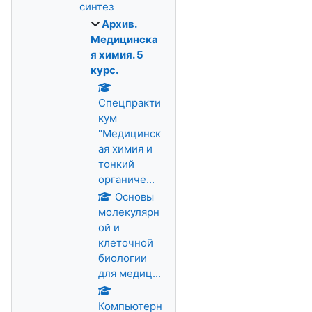
синтез
Архив.
Медицинска
я химия. 5
курс.
Спецпракти
кум
"Медицинск
ая химия и
тонкий
органиче...
Основы
молекулярн
ой и
клеточной
биологии
для медиц...
Компьютерн