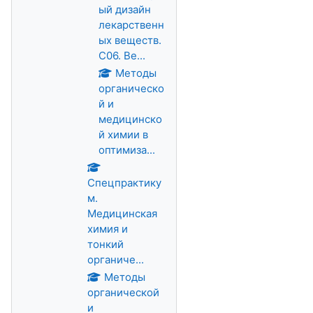
ый дизайн
лекарственн
ых веществ.
С06. Ве...
Методы
органическо
й и
медицинско
й химии в
оптимиза...
Спецпрактику
м.
Медицинская
химия и
тонкий
органиче...
Методы
органической
и