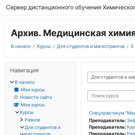
Перейти к основному содержанию
Сервер дистанционного обучения Химическог
Архив. Медицинская химия.
В начало
Курсы
Для студентов и магистрантов
5
Блоки
Пропустить Навигация
Навигация
Категории курсов
В начало
Мои курсы
Поиск курса
Новости сайта
Мои курсы
Курсы
Спецпрактикум "Меди
Разное
Преподаватель:
Зеф
Преподаватель:
Кур
Для студентов и
Преподаватель:
Рад
магистрантов