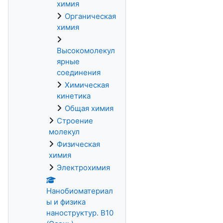
химия
Органическая
химия
Высокомолекул
ярные
соединения
Химическая
кинетика
Общая химия
Строение
молекул
Физическая
химия
Электрохимия
Нанобиоматериал
ы и физика
наноструктур. В10