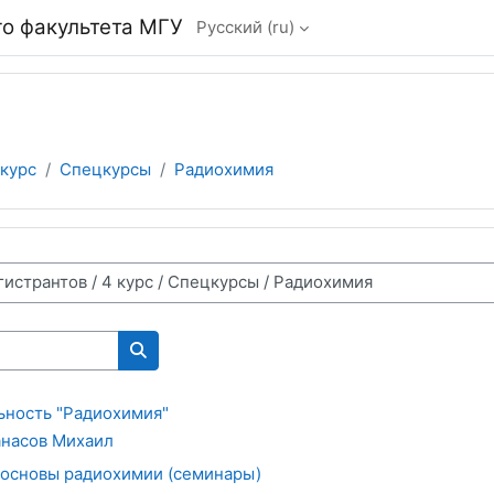
о факультета МГУ
Русский ‎(ru)‎
 курс
Спецкурсы
Радиохимия
Поиск курса
ьность "Радиохимия"
насов Михаил
основы радиохимии (семинары)