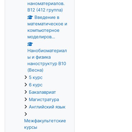
наноматериалов.
В12 (412 группа)
Введение в
математическое и
компьютерное
моделиров...
Нанобиоматериал
ы и физика
наноструктур В10
(Весна)
5 курс
6 курс
Бакалавриат
Магистратура
Английский язык
Межфакультетские
курсы