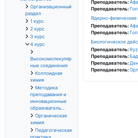
Преподаватель:
Афа
Организационный
Преподаватель:
Гоп
раздел
Ядерно-физические 
1 курс
Преподаватель:
Афа
2 курс
Преподаватель:
Гоп
3 курс
Биологическое дейс
4 курс
Преподаватель:
Ryz
Преподаватель:
Бад
Высокомолекуляр
Преподаватель:
Ден
ные соединения
Преподаватель:
Орл
Коллоидная
химия
Методика
преподавания и
инновационные
образователь...
Органическая
химия
Педагогическая
практика