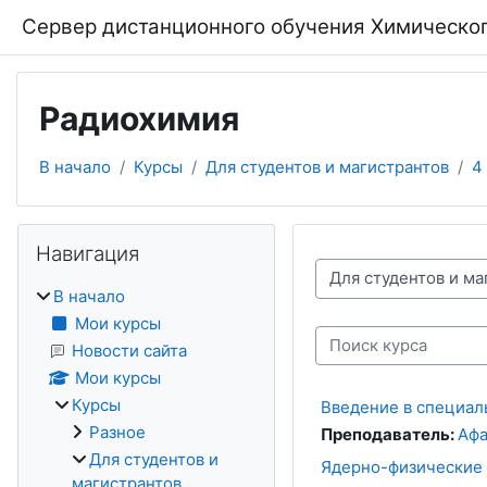
Перейти к основному содержанию
Сервер дистанционного обучения Химическог
Радиохимия
В начало
Курсы
Для студентов и магистрантов
4
Блоки
Пропустить Навигация
Навигация
Категории курсов
В начало
Мои курсы
Поиск курса
Новости сайта
Мои курсы
Курсы
Введение в специал
Разное
Преподаватель:
Афа
Для студентов и
Ядерно-физические 
магистрантов