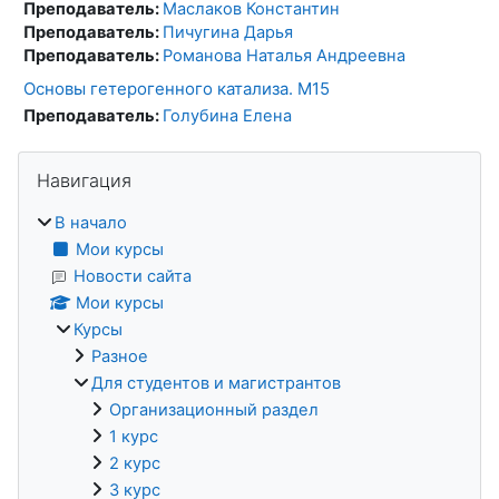
Преподаватель:
Маслаков Константин
Преподаватель:
Пичугина Дарья
Преподаватель:
Романова Наталья Андреевна
Основы гетерогенного катализа. М15
Преподаватель:
Голубина Елена
Блоки
Пропустить Навигация
Навигация
В начало
Мои курсы
Новости сайта
Мои курсы
Курсы
Разное
Для студентов и магистрантов
Организационный раздел
1 курс
2 курс
3 курс