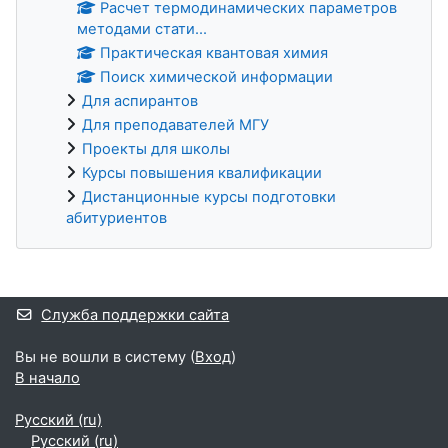
Расчет термодинамических параметров
методами стати...
Практическая квантовая химия
Поиск химической информации
Для аспирантов
Для преподавателей МГУ
Проекты для школы
Курсы повышения квалификации
Дистанционные курсы подготовки
абитуриентов
Дополнительные блоки
Служба поддержки сайта
Вы не вошли в систему (
Вход
)
В начало
Русский ‎(ru)‎
Русский ‎(ru)‎