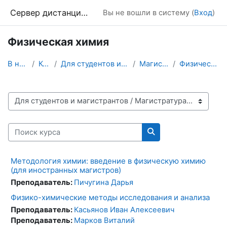
Перейти к основному содержанию
Сервер дистанционного обучения Химического факультета МГУ
Вы не вошли в систему (
Вход
)
Физическая химия
В начало
Курсы
Для студентов и магистрантов
Магистратура
Физическая химия
Категории курсов
Поиск курса
Поиск курса
Методология химии: введение в физическую химию
(для иностранных магистров)
Преподаватель:
Пичугина Дарья
Физико-химические методы исследования и анализа
Преподаватель:
Касьянов Иван Алексеевич
Преподаватель:
Марков Виталий