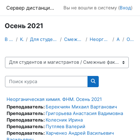
Перейти к основному содержанию
Сервер дистанционного обучения Химического факультета МГУ
Вы не вошли в систему (
Вход
)
Осень 2021
В начало
Курсы
Для студентов и магистрантов
Смежные факультеты
Неорганическая химия
Архив
Осень 2021
Категории курсов
Поиск курса
Поиск курса
Неорганическая химия. ФНМ. Осень 2021
Преподаватель:
Берекчиян Михаил Вартанович
Преподаватель:
Григорьева Анастасия Вадимовна
Преподаватель:
Колесник Ирина
Преподаватель:
Путляев Валерий
Преподаватель:
Харченко Андрей Васильевич
Васильевич