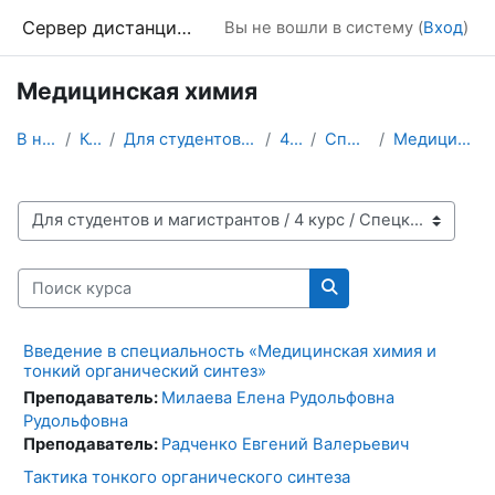
Перейти к основному содержанию
Сервер дистанционного обучения Химического факультета МГУ
Вы не вошли в систему (
Вход
)
Медицинская химия
В начало
Курсы
Для студентов и магистрантов
4 курс
Спецкурсы
Медицинская химия
Категории курсов
Поиск курса
Поиск курса
Введение в специальность «Медицинская химия и
тонкий органический синтез»
Преподаватель:
Милаева Елена Рудольфовна
Рудольфовна
Преподаватель:
Радченко Евгений Валерьевич
Taктика тонкого органического синтеза