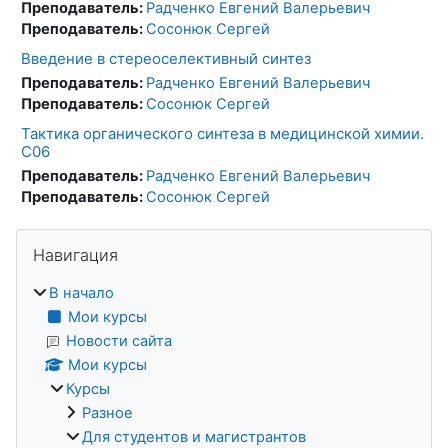
Преподаватель:
Радченко Евгений Валерьевич
Преподаватель:
Сосонюк Сергей
Введение в стереоселективный синтез
Преподаватель:
Радченко Евгений Валерьевич
Преподаватель:
Сосонюк Сергей
Тактика органического синтеза в медицинской химии.
C06
Преподаватель:
Радченко Евгений Валерьевич
Преподаватель:
Сосонюк Сергей
Блоки
Пропустить Навигация
Навигация
В начало
Мои курсы
Новости сайта
Мои курсы
Курсы
Разное
Для студентов и магистрантов