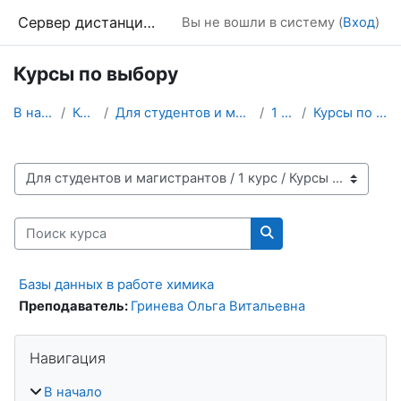
Перейти к основному содержанию
Сервер дистанционного обучения Химического факультета МГУ
Вы не вошли в систему (
Вход
)
Курсы по выбору
В начало
Курсы
Для студентов и магистрантов
1 курс
Курсы по выбору
Категории курсов
Поиск курса
Поиск курса
Базы данных в работе химика
Преподаватель:
Гринева Ольга Витальевна
Блоки
Пропустить Навигация
Навигация
В начало