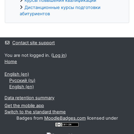
Курсы повышения квалификации
Дистанционные курсы подготовки
абитуриентов
Supplementary blocks
Contact site support
You are not logged in. (
Log in
)
Home
English ‎(en)‎
Русский ‎(ru)‎
English ‎(en)‎
Data retention summary
Get the mobile app
Switch to the standard theme
Badges from
MoodleBadges.com
licensed under