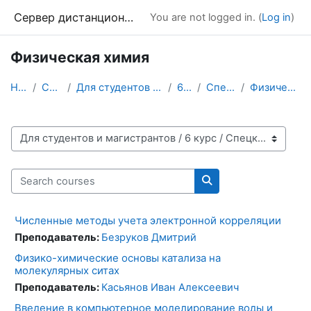
Skip to main content
Сервер дистанционного обучения Химического факультета МГУ
You are not logged in. (
Log in
)
Физическая химия
Home
Courses
Для студентов и магистрантов
6 курс
Спецкурсы
Физическая химия
Course categories
Search courses
Search courses
Численные методы учета электронной корреляции
Преподаватель:
Безруков Дмитрий
Физико-химические основы катализа на
молекулярных ситах
Преподаватель:
Касьянов Иван Алексеевич
Введение в компьютерное моделирование воды и