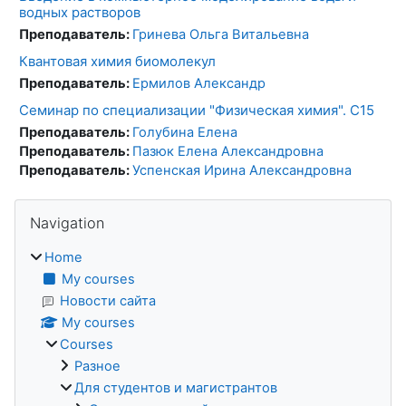
водных растворов
Преподаватель:
Гринева Ольга Витальевна
Квантовая химия биомолекул
Преподаватель:
Ермилов Александр
Семинар по специализации "Физическая химия". С15
Преподаватель:
Голубина Елена
Преподаватель:
Пазюк Елена Александровна
Преподаватель:
Успенская Ирина Александровна
Blocks
Skip Navigation
Navigation
Home
My courses
Новости сайта
My courses
Courses
Разное
Для студентов и магистрантов