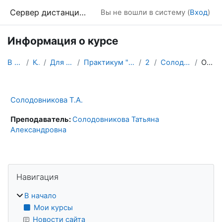
Перейти к основному содержанию
Сервер дистанционного обучения Химического факультета МГУ
Вы не вошли в систему (
Вход
)
Информация о курсе
В начало
Курсы
Для аспирантов
Практикум "ИКТ в образовании"
2020
Солодовникова Т.А.
Описание
Солодовникова Т.А.
Преподаватель:
Солодовникова Татьяна
Александровна
Блоки
Пропустить Навигация
Навигация
В начало
Мои курсы
Новости сайта