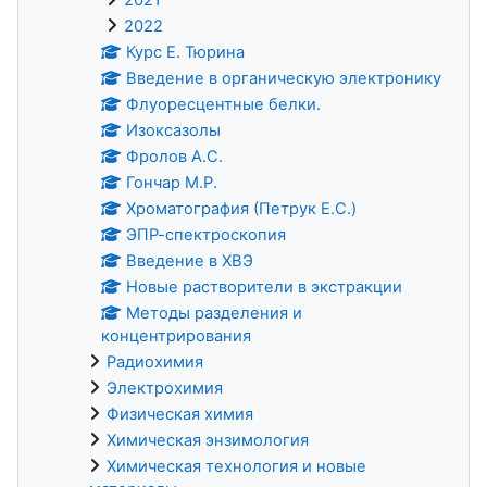
2022
Курс Е. Тюрина
Введение в органическую электронику
Флуоресцентные белки.
Изоксазолы
Фролов А.С.
Гончар М.Р.
Хроматография (Петрук Е.С.)
ЭПР-спектроскопия
Введение в ХВЭ
Новые растворители в экстракции
Методы разделения и
концентрирования
Радиохимия
Электрохимия
Физическая химия
Химическая энзимология
Химическая технология и новые