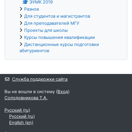
ЭУМК 2019
Разное
Для студентов и магистрантов
Для преподавателей МГУ
Проекты для школы
Курсы повышения квалификации
Дистанционные курсы подготовки
абитуриентов
Дополнительные блоки
Служба поддержки сайта
Вы не вошли в систему (
Вход
)
Солодовникова Т.А.
Русский ‎(ru)‎
Русский ‎(ru)‎
English ‎(en)‎