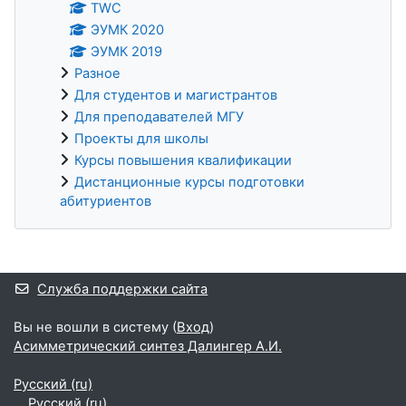
TWC
ЭУМК 2020
ЭУМК 2019
Разное
Для студентов и магистрантов
Для преподавателей МГУ
Проекты для школы
Курсы повышения квалификации
Дистанционные курсы подготовки
абитуриентов
Дополнительные блоки
Служба поддержки сайта
Вы не вошли в систему (
Вход
)
Асимметрический синтез Далингер А.И.
Русский ‎(ru)‎
Русский ‎(ru)‎