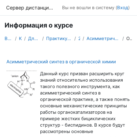
Перейти к основному содержанию
Сервер дистанционного обучения Химического факультета МГУ
Вы не вошли в систему (
Вход
)
Информация о курсе
В начало
Курсы
Для аспирантов
Практикум "ИКТ в образовании"
2020
Асимметрический синтез Далингер А.И.
Описание
Асимметрический синтез в органической химии
Данный курс призван расширить круг
знаний относительно использования
такого полезного инструмента, как
асимметрический синтез в
органической практике, а также понять
основные механистические принципы
работы органокатализаторов на
примере жестких бициклических
структур - биспидинов. В курсе будут
рассмотрены основные