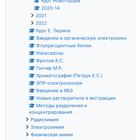
Курс Новоторцев
2020-14
2021
2022
Курс Е. Тюрина
Введение в органическую электронику
Флуоресцентные белки.
Изоксазолы
Фролов А.С.
Гончар М.Р.
Хроматография (Петрук Е.С.)
ЭПР-спектроскопия
Введение в ХВЭ
Новые растворители в экстракции
Методы разделения и
концентрирования
Радиохимия
Электрохимия
Физическая химия