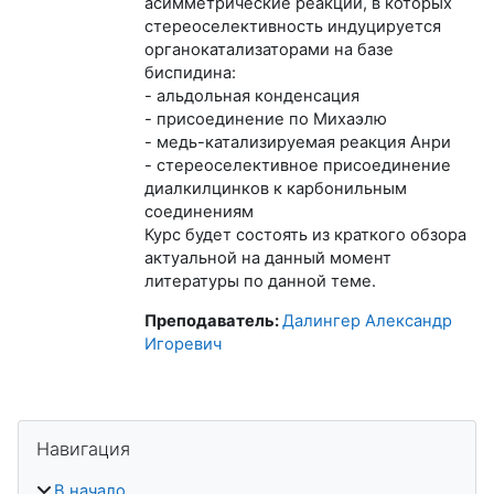
асимметрические реакции, в которых
стереоселективность индуцируется
органокатализаторами на базе
биспидина:
- альдольная конденсация
- присоединение по Михаэлю
- медь-катализируемая реакция Анри
- стереоселективное присоединение
диалкилцинков к карбонильным
соединениям
Курс будет состоять из краткого обзора
актуальной на данный момент
литературы по данной теме.
Преподаватель:
Далингер Александр
Игоревич
Блоки
Пропустить Навигация
Навигация
В начало