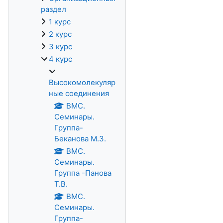
раздел
1 курс
2 курс
3 курс
4 курс
Высокомолекуляр
ные соединения
ВМС.
Семинары.
Группа-
Беканова М.З.
ВМС.
Семинары.
Группа -Панова
Т.В.
ВМС.
Семинары.
Группа-