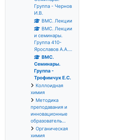
Группа - Чернов
И.В.
ВМС. Лекции
ВМС. Лекции
и семинары.
Группа 410-
Ярославов А.А....
ВМС.
Семинары.
Группа -
Трофимчук Е.С.
Коллоидная
химия
Методика
преподавания и
инновационные
образователь...
Органическая
химия