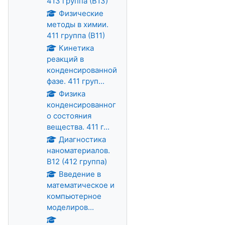
413 группа (В13)
Физические
методы в химии.
411 группа (В11)
Кинетика
реакций в
конденсированной
фазе. 411 груп...
Физика
конденсированног
о состояния
вещества. 411 г...
Диагностика
наноматериалов.
В12 (412 группа)
Введение в
математическое и
компьютерное
моделиров...