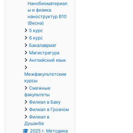
Нанобиоматериал
ы и физика
наноструктур В10
(Весна)
5 курс
6 курс
Бакалавриат
Магистратура
Английский язык
Межфакультетские
курсы
Смежные
факультеты
Филиал в Баку
Филиал в Грозном
Филиал в
Душанбе
2025 г. Методика