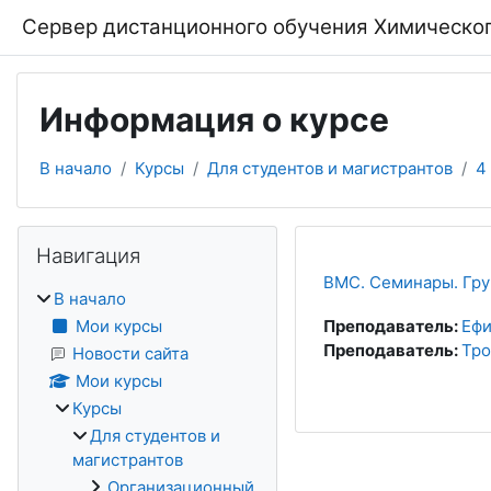
Перейти к основному содержанию
Сервер дистанционного обучения Химическог
Информация о курсе
В начало
Курсы
Для студентов и магистрантов
4
Блоки
Пропустить Навигация
Навигация
ВМС. Семинары. Груп
В начало
Мои курсы
Преподаватель:
Ефи
Преподаватель:
Тро
Новости сайта
Мои курсы
Курсы
Для студентов и
магистрантов
Организационный