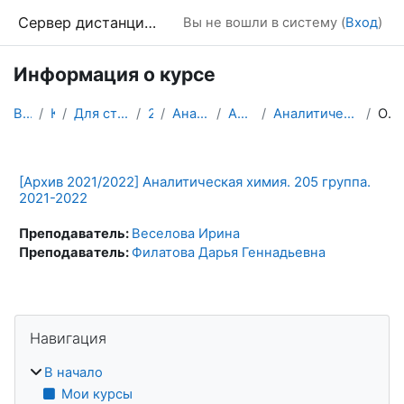
Перейти к основному содержанию
Сервер дистанционного обучения Химического факультета МГУ
Вы не вошли в систему (
Вход
)
Информация о курсе
В начало
Курсы
Для студентов и магистрантов
2 курс
Аналитическая химия
Архив 2021/2022
Аналитическая химия. 205 группа. 2021-2022
Описание
[Архив 2021/2022] Аналитическая химия. 205 группа.
2021-2022
Преподаватель:
Веселова Ирина
Преподаватель:
Филатова Дарья Геннадьевна
Блоки
Пропустить Навигация
Навигация
В начало
Мои курсы