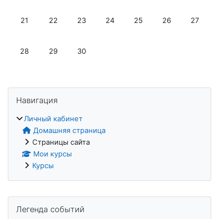
Нет событий, воскресенье 21 июня
Нет событий, понедельник 22 июня
Нет событий, вторник 23 июня
Нет событий, среда 24 июня
Нет событий, четверг 2
Нет событий, пя
Нет собы
21
22
23
24
25
26
27
Нет событий, воскресенье 28 июня
Нет событий, понедельник 29 июня
Нет событий, вторник 30 июня
28
29
30
Блоки
Пропустить Навигация
Навигация
Личный кабинет
Домашняя страница
Страницы сайта
Мои курсы
Курсы
Дополнительные блоки
Пропустить Легенда событий
Легенда событий